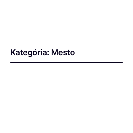
OKRUHOM
Kategória:
Mesto
Sifnos: ostrov starých chodníkov,
mora a pokoja
Spoznaj 5000 rokov staré traily na gréckom
ostrove Sifnos. Tento…